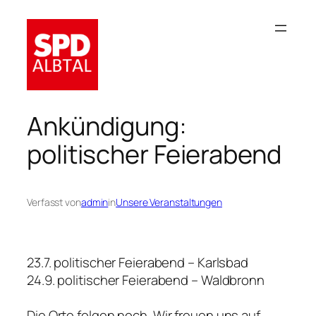
Zum
Inhalt
springen
Ankündigung:
politischer Feierabend
Verfasst von
admin
in
Unsere Veranstaltungen
23.7. politischer Feierabend – Karlsbad
24.9. politischer Feierabend – Waldbronn
Die Orte folgen noch. Wir freuen uns auf