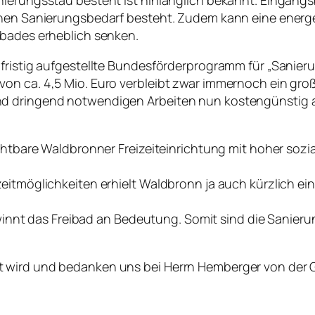
nierungsstau besteht ist hinlänglich bekannt. Eingang
denen Sanierungsbedarf besteht. Zudem kann eine ener
ibades erheblich senken.
zfristig aufgestellte Bundesförderprogramm für „Sanie
on ca. 4,5 Mio. Euro verbleibt zwar immernoch ein groß
nd dringend notwendigen Arbeiten nun kostengünstig
ichtbare Waldbronner Freizeiteinrichtung mit hoher soz
zeitmöglichkeiten erhielt Waldbronn ja auch kürzlich e
t das Freibad an Bedeutung. Somit sind die Sanierun
 wird und bedanken uns bei Herrn Hemberger von der G