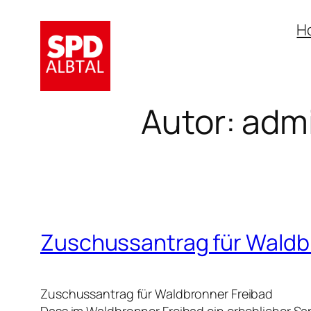
Zum
H
Inhalt
springen
Autor:
adm
Zuschussantrag für Waldb
Zuschussantrag für Waldbronner Freibad