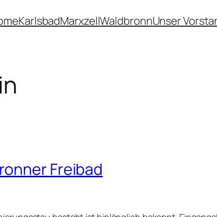
ome
Karlsbad
Marxzell
Waldbronn
Unser Vorsta
in
ronner Freibad