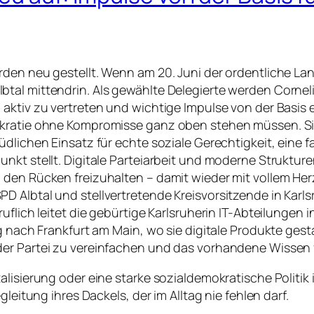
rden neu gestellt. Wenn am 20. Juni der ordentliche 
tal mittendrin. Als gewählte Delegierte werden Corne
 aktiv zu vertreten und wichtige Impulse von der Basis
ratie ohne Kompromisse ganz oben stehen müssen. Sie set
dlichen Einsatz für echte soziale Gerechtigkeit, eine f
nkt stellt. Digitale Parteiarbeit und moderne Struktur
den Rücken freizuhalten – damit wieder mit vollem Herzb
 Albtal und stellvertretende Kreisvorsitzende in Karls
ruflich leitet die gebürtige Karlsruherin IT-Abteilunge
g nach Frankfurt am Main, wo sie digitale Produkte gest
der Partei zu vereinfachen und das vorhandene Wissen 
lisierung oder eine starke sozialdemokratische Politik i
leitung ihres Dackels, der im Alltag nie fehlen darf.