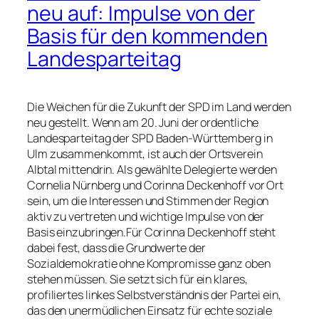
neu auf: Impulse von der
Basis für den kommenden
Landesparteitag
Die Weichen für die Zukunft der SPD im Land werden
neu gestellt. Wenn am 20. Juni der ordentliche
Landesparteitag der SPD Baden-Württemberg in
Ulm zusammenkommt, ist auch der Ortsverein
Albtal mittendrin. Als gewählte Delegierte werden
Cornelia Nürnberg und Corinna Deckenhoff vor Ort
sein, um die Interessen und Stimmen der Region
aktiv zu vertreten und wichtige Impulse von der
Basis einzubringen.Für Corinna Deckenhoff steht
dabei fest, dass die Grundwerte der
Sozialdemokratie ohne Kompromisse ganz oben
stehen müssen. Sie setzt sich für ein klares,
profiliertes linkes Selbstverständnis der Partei ein,
das den unermüdlichen Einsatz für echte soziale