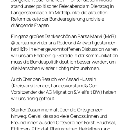
stand unser politischer Feierabend am Dienstag in
Langensteinbach. Im Mittelpunkt: die aktuellen
Reformpakete der Bundesregierung und viele
drängende Fragen.
Ein ganz großes Dankeschön an Parsa Marvi (MdB)
@parsa.marvi der uns Rede und Antwort gestanden
hat! 🙌✨ In einer gewohnt offenen Diskussion waren
wir uns am Ende einig: Gerade in der Kommunikation
muss die Bundespolitik deutlich besser werden, um
die Menschen wieder richtig mitzunehmen.
Auch über den Besuch von Assad Hussain
(Kreisvorsitzender, Landesvorstand & Co-
Vorsitzender der AG Migration & Vielfalt BW) haben
wir uns riesig gefreut.
Starker Zusammenhalt über die Ortsgrenzen
hinweg: Genial, dass so viele Genoss:innen und
Freund:innen aus den Ortsvereinen Forst, Bruchsal,
Ettlingen, Pfinztal, Rheinstetten, Heidelberg und