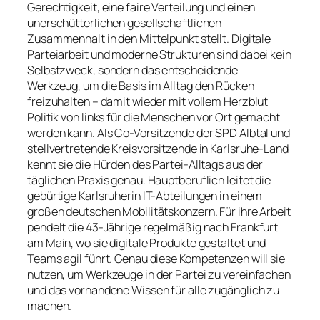
Gerechtigkeit, eine faire Verteilung und einen
unerschütterlichen gesellschaftlichen
Zusammenhalt in den Mittelpunkt stellt. Digitale
Parteiarbeit und moderne Strukturen sind dabei kein
Selbstzweck, sondern das entscheidende
Werkzeug, um die Basis im Alltag den Rücken
freizuhalten – damit wieder mit vollem Herzblut
Politik von links für die Menschen vor Ort gemacht
werden kann. Als Co-Vorsitzende der SPD Albtal und
stellvertretende Kreisvorsitzende in Karlsruhe-Land
kennt sie die Hürden des Partei-Alltags aus der
täglichen Praxis genau. Hauptberuflich leitet die
gebürtige Karlsruherin IT-Abteilungen in einem
großen deutschen Mobilitätskonzern. Für ihre Arbeit
pendelt die 43-Jährige regelmäßig nach Frankfurt
am Main, wo sie digitale Produkte gestaltet und
Teams agil führt. Genau diese Kompetenzen will sie
nutzen, um Werkzeuge in der Partei zu vereinfachen
und das vorhandene Wissen für alle zugänglich zu
machen.