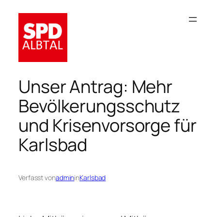
Zum
Inhalt
springen
Unser Antrag: Mehr
Bevölkerungsschutz
und Krisenvorsorge für
Karlsbad
Verfasst von
admin
in
Karlsbad