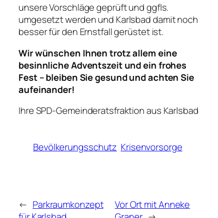
unsere Vorschläge geprüft und ggfls.
umgesetzt werden und Karlsbad damit noch
besser für den Ernstfall gerüstet ist.
Wir wünschen Ihnen trotz allem eine
besinnliche Adventszeit und ein frohes
Fest – bleiben Sie gesund und achten Sie
aufeinan
der!
Ihre SPD-Gemeinderatsfraktion aus Karlsbad
Bevölkerungsschutz
Krisenvorsorge
←
Parkraumkonzept
Vor Ort mit Anneke
für Karlsbad
Graner
→